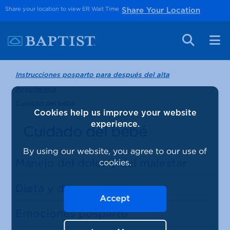
Share your location to view ER Wait Time
Share Your Location
Instrucciones posparto para después del alta
hospitalaria
Cuidado del bebé
Cookies help us improve your website
experience.
Cuidado del bebé
By using our website, you agree to our use of
Manejo del dolor y del malestar
cookies.
Dieta y descanso
Accept
Emociones posparto