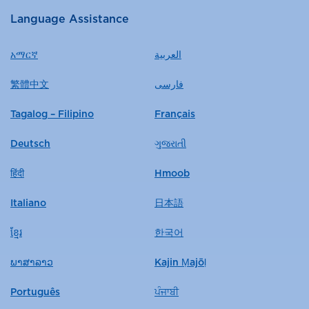
Language Assistance
አማርኛ
العربية
繁體中文
فارسی
Tagalog – Filipino
Français
Deutsch
ગુજરાતી
हिंदी
Hmoob
Italiano
日本語
ខ្មែរ
한국어
ພາສາລາວ
Kajin Ṃajōḷ
Português
ਪੰਜਾਬੀ